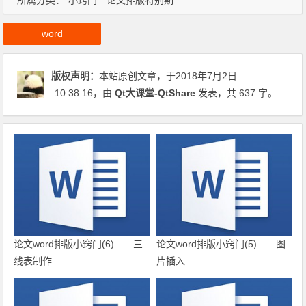
所属分类：
小窍门
论文排版特别期
word
版权声明：
本站原创文章，于2018年7月2日
10:38:16
，由
Qt大课堂-QtShare
发表，共 637 字。
论文word排版小窍门(6)——三
论文word排版小窍门(5)——图
线表制作
片插入