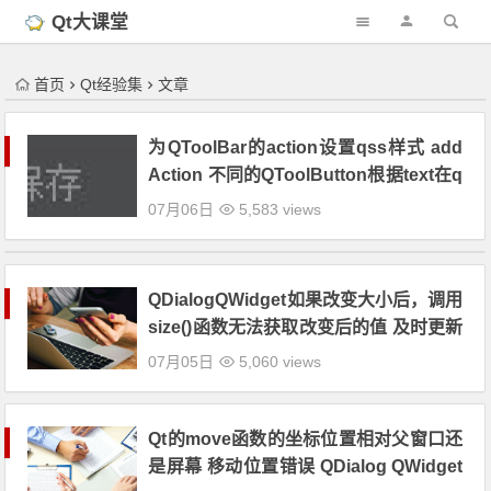
'); })();
Qt大课堂
首页
Qt经验集
文章
为QToolBar的action设置qss样式 add
Action 不同的QToolButton根据text在q
ss中分别设置icon qss为QToolButton
07月06日
5,583 views
设置toolButtonStyle 只显示图片 QtSha
re
QDialogQWidget如果改变大小后，调用
size()函数无法获取改变后的值 及时更新
Qt经验 问题 Qt大课堂 QtShare
07月05日
5,060 views
Qt的move函数的坐标位置相对父窗口还
是屏幕 移动位置错误 QDialog QWidget