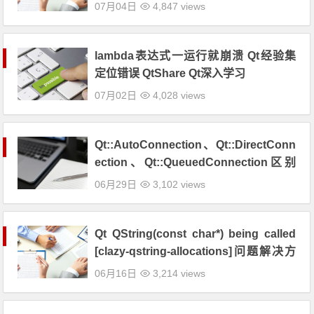
Qt坐标系 Qt大课堂 QtShare
07月04日
4,847 views
lambda表达式一运行就崩溃 Qt经验集
定位错误 QtShare Qt深入学习
07月02日
4,028 views
Qt::AutoConnection、Qt::DirectConn
ection、Qt::QueuedConnection区别
比较 Qt经验集 Qt问题 同步 异步 信号槽
06月29日
3,102 views
Qt QString(const char*) being called
[clazy-qstring-allocations]问题解决方
案 Qt经验集
06月16日
3,214 views