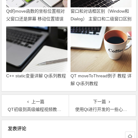
Qt的move函数的坐标位置相对
窗口和对话框区别（Window和
父窗口还是屏幕 移动位置错误
Dialog） 主窗口和二级窗口区别
QDialog QWidget Qt坐标系 Qt
（Primary and Secondary
大课堂 QtShare
Windows） QMainWindow和
QDialog区别 QtShare Qt学习
Qt系列教程
C++ static变量详解 Qt系列教程
QT moveToThread例子 教程 详
解 Qt系列教程
上一篇
下一篇
QT初级到高级编程视频教程下载 百度云 版本1
使用Qt进行开发的一些心得和体会
文章导航
发表评论