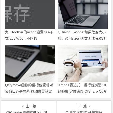
为QToolBar的action设置qss样
QDialogQWidget如果改变大小
式 addAction 不同的
后，调用size()函数无法获取改
QToolButton根据text在qss中分
变后的值 及时更新 Qt经验 问题
别设置icon qss为QToolButton
Qt大课堂 QtShare
设置toolButtonStyle 只显示图片
QtShare
Qt的move函数的坐标位置相对
lambda表达式一运行就崩溃 Qt
父窗口还是屏幕 移动位置错误
经验集 定位错误 QtShare Qt深
QDialog QWidget Qt坐标系 Qt
入学习
大课堂 QtShare
上一篇
下一篇
QtCreator调试时进入汇编语言
Qt自定义控件 开关按钮