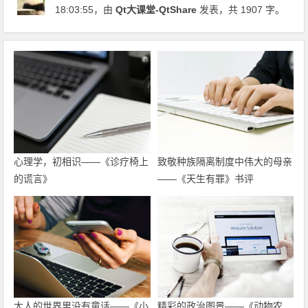
18:03:55
，由
Qt大课堂-QtShare
发表，共 1907 字。
心理学，初相识——《诊疗椅上
致敬种族隔离制度中伟大的母亲
的谎言》
——《天生有罪》书评
大人的世界里没有童话——《小
精彩的政治图景——《动物农