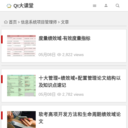
'); })();
Qt大课堂
首页
信息系统项目管理师
文章
度量绩效域-有效度量指标
05月08日
2,822 views
十大管理+绩效域+配置管理论文结构以
及知识点速记
05月08日
2,782 views
软考高项开发方法和生命周期绩效域论
文