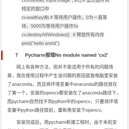
cv.imshow("input image"
,
src) # 显示图片到
特定的窗口中
cv.waitKey(
0
) # 等待用户操作，0为一直等
待，5000为等待用户操作5s
cv.destroyAllWindows() # 释放所有内存
print("hello world")
7 Pycharm报错No module named 'cv2'
网上有各种方法，但并不是适用于所有的问题场
景，我在使用过程中产生该问题的原因是我电脑里安装
了anaconda，而且将环境变量中anaconda的路径放在
了第一个，安装的opencv都安装在了anaconda路径下，
而pycharm自然找不到python中的opencv，只要将环境
变量中python路径提前，重新再安装下opencv。
安装完成后，用pycharm新建工程时，由于本机安